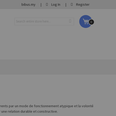
bibus.my
Log In
Register
My Cart
0
urrents par un mode de fonctionnement atypique et la volonté
r une relation durable et constructive.