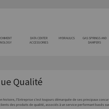
RONMENT
DATA CENTER
HYDRAULICS
GAS SPRINGS AND
HNOLOGY
ACCESSORIES
DAMPERS
que Qualité
on histoire, l’Entreprise s’est toujours démarquée de ses principaux conc
clients des produits de qualité, associés à un service performant basés su