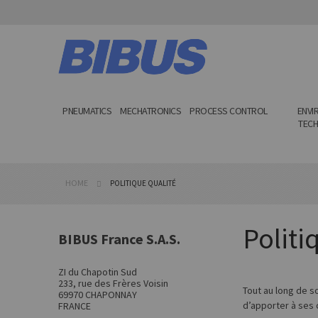
Skip
to
Content
PNEUMATICS
MECHATRONICS
PROCESS CONTROL
ENVI
TEC
HOME
POLITIQUE QUALITÉ
Politi
BIBUS France S.A.S.
ZI du Chapotin Sud
233, rue des Frères Voisin
Tout au long de s
69970 CHAPONNAY
d’apporter à ses 
FRANCE